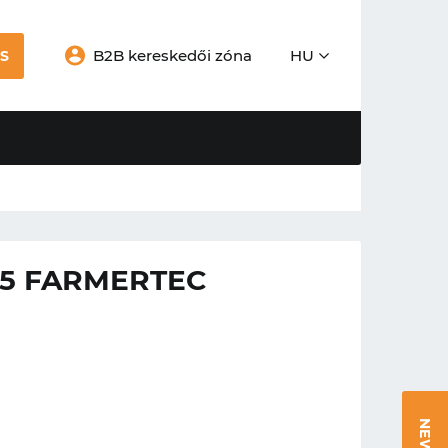
B2B kereskedői zóna
HU
S
5 FARMERTEC