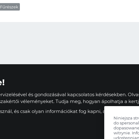
Fűrészek
e!
vizelésével és gondozásával kapcsolatos kérdésekben. Olvas
zakértői véleményeket. Tudja meg, hogyan ápolhatja a kertj
znál, és csak olyan információkat fog kapni, amelyek haszn
Niniejsza st
do spersonal
dopasowane 
witrynie. Inf
udostępnia