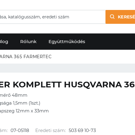
KERESÉ
Blog
Rólunk
Együttműködés
ARNA 365 FARMERTEC
ER KOMPLETT HUSQVARNA 36
tmérő 48mm
sága 1,5mm (1szt.)
sapszeg 12mm x 33mm
ám:
07-05118
Eredeti szám:
503 69 10-73