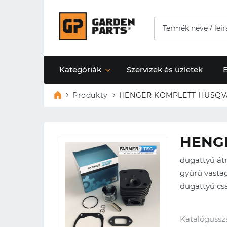
Kategóriák
Szervizek és üzletek
Produkty
HENGER KOMPLETT HUSQV
HENG
dugattyú á
gyűrű vastag
dugattyú c
Katalógussz