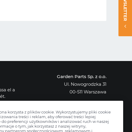
NEWSLETTER
Garden Parts Sp. z o.o.
Ul. Nowogrodzka 31
sa el a
00-511 Warszawa
ét.
NIP: 701-034-91-62
osak az
KRS: 0000431421
rona korzysta z plików cookie. Wykorzystujemy pliki cookie
izowania treści i reklam, aby oferować treści lepiej
do preferencji użytkowników i analizować ruch w naszej
ormacje o tym, jak korzystasz z naszej witryny,
my partnerom społecznościowym, reklamowym i