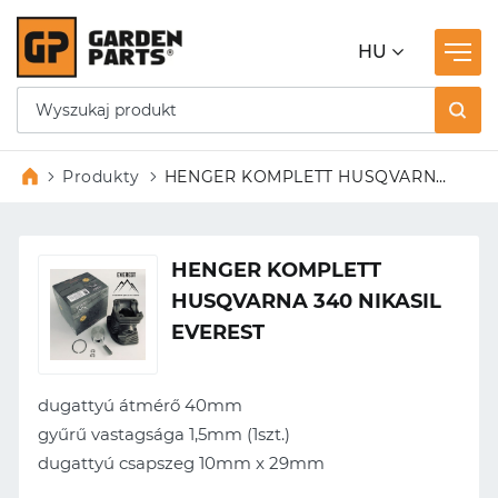
HU
Produkty
HENGER KOMPLETT HUSQVARNA
340 NIKASIL EVEREST
HENGER KOMPLETT
HUSQVARNA 340 NIKASIL
EVEREST
dugattyú átmérő 40mm
gyűrű vastagsága 1,5mm (1szt.)
dugattyú csapszeg 10mm x 29mm