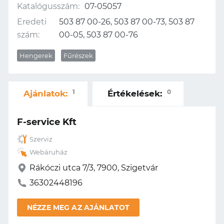
Katalógusszám:
07-05057
Eredeti
503 87 00-26, 503 87 00-73, 503 87
szám:
00-05, 503 87 00-76
Hengerek
Fűrészek
1
0
Ajánlatok:
Értékelések:
F-service Kft
Szerviz
Webáruház
Rákóczi utca 7/3, 7900, Szigetvár
36302448196
NÉZZE MEG AZ AJÁNLATOT