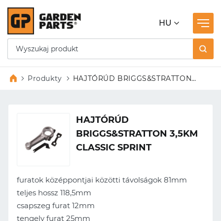
HU
Produkty
HAJTÓRÚD BRIGGS&STRATTON
3,5KM CLASSIC SPRINT
HAJTÓRÚD
BRIGGS&STRATTON 3,5KM
CLASSIC SPRINT
furatok középpontjai közötti távolságok 81mm
teljes hossz 118,5mm
csapszeg furat 12mm
tengely furat 25mm