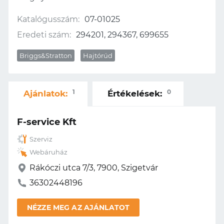
Katalógusszám:
07-01025
Eredeti szám:
294201, 294367, 699655
Briggs&Stratton
Hajtórúd
1
0
Ajánlatok:
Értékelések:
F-service Kft
Szerviz
Webáruház
Rákóczi utca 7/3, 7900, Szigetvár
36302448196
NÉZZE MEG AZ AJÁNLATOT