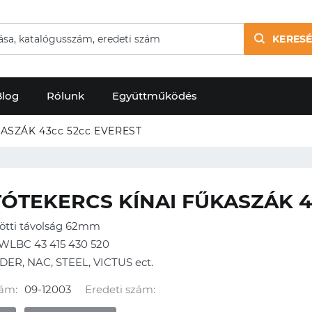
KERESÉ
Blog
Rólunk
Együttműködés
ASZÁK 43cc 52cc EVEREST
ÓTEKERCS KÍNAI FŰKASZÁK 4
zötti távolság 62mm
WLBC 43 415 430 520
ER, NAC, STEEL, VICTUS ect.
ám:
09-12003
Eredeti szám: