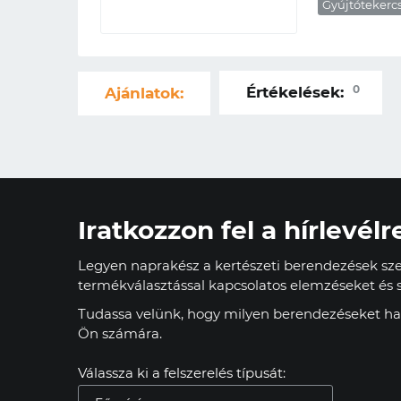
Gyújtótekerc
0
Értékelések:
Ajánlatok:
Iratkozzon fel a hírlevélr
Legyen naprakész a kertészeti berendezések szer
termékválasztással kapcsolatos elemzéseket és s
Tudassa velünk, hogy milyen berendezéseket has
Ön számára.
Válassza ki a felszerelés típusát: