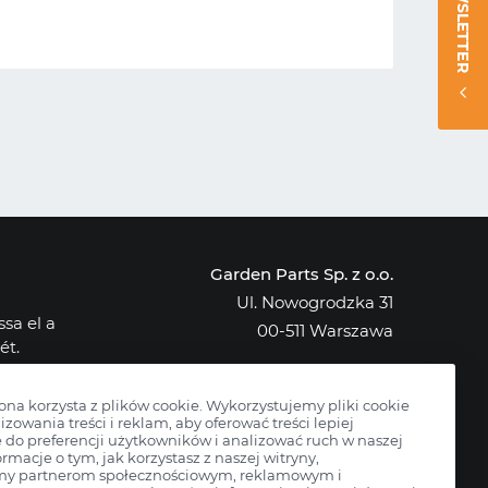
NEWSLETTER
Garden Parts Sp. z o.o.
Ul. Nowogrodzka 31
sa el a
00-511 Warszawa
ét.
NIP: 701-034-91-62
osak az
KRS: 0000431421
rona korzysta z plików cookie. Wykorzystujemy pliki cookie
izowania treści i reklam, aby oferować treści lepiej
do preferencji użytkowników i analizować ruch w naszej
ormacje o tym, jak korzystasz z naszej witryny,
my partnerom społecznościowym, reklamowym i