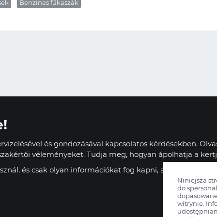
sek
Benzines fűkaszák
e!
vizelésével és gondozásával kapcsolatos kérdésekben. Olvas
zakértői véleményeket. Tudja meg, hogyan ápolhatja a kertj
znál, és csak olyan információkat fog kapni, amelyek haszn
Niniejsza st
do spersonal
dopasowane 
witrynie. Inf
udostępnia