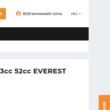
B2B kereskedői zóna
HU
S
3cc 52cc EVEREST