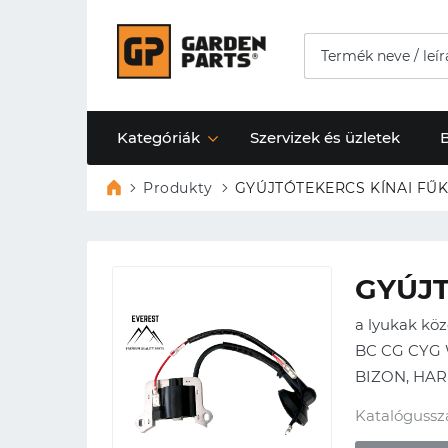
Kategóriák
Szervizek és üzletek
Produkty
GYÚJTÓTEKERCS KÍNAI FŰK
GYÚJT
a lyukak kö
BC CG CYG 
BIZON, HARD
Katalógussz