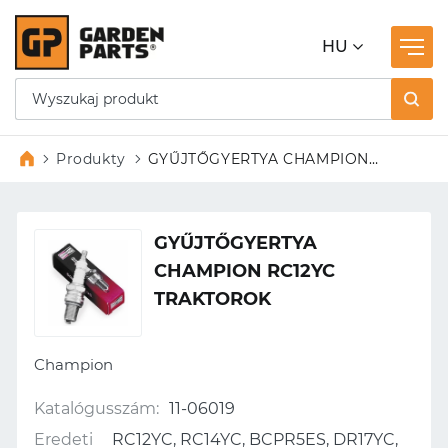
HU
Produkty
GYŰJTŐGYERTYA CHAMPION
RC12YC TRAKTOROK
GYŰJTŐGYERTYA
CHAMPION RC12YC
TRAKTOROK
Champion
Katalógusszám:
11-06019
Eredeti
RC12YC, RC14YC, BCPR5ES, DR17YC,