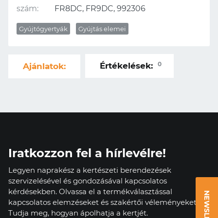
szám:
FR8DC, FR9DC, 992306
Gyújtógyertyák
Gyújtás elemei
0
Értékelések:
Ajánlatok:
Iratkozzon fel a hírlevélre!
Legyen naprakész a kertészeti berendezések
szervizelésével és gondozásával kapcsolatos
kérdésekben. Olvassa el a termékválasztással
NEWSLETTER
kapcsolatos elemzéseket és szakértői véleményeket.
Tudja meg, hogyan ápolhatja a kertjét.