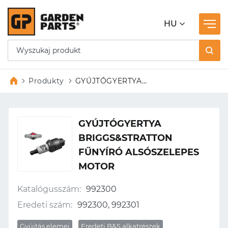
HU
Produkty
GYÚJTÓGYERTYA
BRIGGS&STRATTON FŰNYÍRÓ
ALSÓSZELEPES MOTOR
GYÚJTÓGYERTYA
BRIGGS&STRATTON
FŰNYÍRÓ ALSÓSZELEPES
MOTOR
Katalógusszám:
992300
Eredeti szám:
992300, 992301
Gyújtás elemei
Eredeti B&S alkatrészek