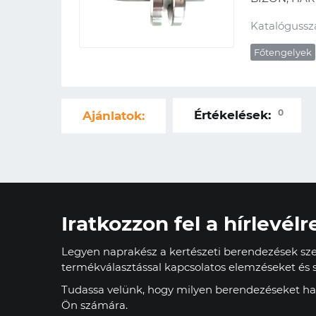
Katalógussz
Főtengelyek
0
Értékelések:
Ajánlatok:
Iratkozzon fel a hírlevélr
Legyen naprakész a kertészeti berendezések szer
termékválasztással kapcsolatos elemzéseket és s
Tudassa velünk, hogy milyen berendezéseket has
Ön számára.