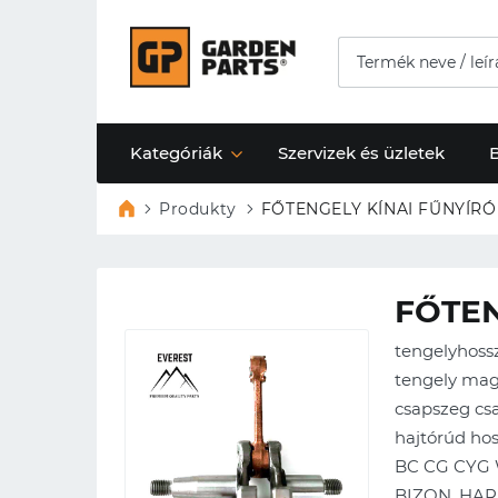
Kategóriák
Szervizek és üzletek
Produkty
FŐTENGELY KÍNAI FŰNYÍRÓ
FŐTEN
tengelyhoss
tengely ma
csapszeg cs
hajtórúd ho
BC CG CYG 
BIZON, HARD