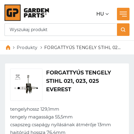
HU
Produkty
FORGATTYÚS TENGELY STIHL 021,
023, 025 EVEREST
FORGATTYÚS TENGELY
STIHL 021, 023, 025
EVEREST
tengelyhossz
129,1mm
tengely magassága
55,5mm
csapszeg csapágy nyílásának átmérője
13mm
hajtórúd hossza
76,4mm