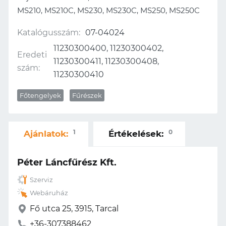
MS210, MS210C, MS230, MS230C, MS250, MS250C
Katalógusszám:
07-04024
11230300400, 11230300402,
Eredeti
11230300411, 11230300408,
szám:
11230300410
Főtengelyek
Fűrészek
1
0
Ajánlatok:
Értékelések:
Péter Láncfűrész Kft.
Szerviz
Webáruház
Fő utca 25, 3915, Tarcal
+36-307388462