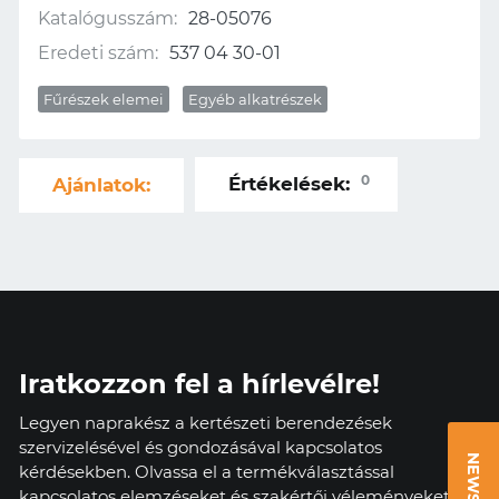
Katalógusszám:
28-05076
Eredeti szám:
537 04 30-01
Fűrészek elemei
Egyéb alkatrészek
0
Értékelések:
Ajánlatok:
Iratkozzon fel a hírlevélre!
Legyen naprakész a kertészeti berendezések
szervizelésével és gondozásával kapcsolatos
kérdésekben. Olvassa el a termékválasztással
kapcsolatos elemzéseket és szakértői véleményeket.