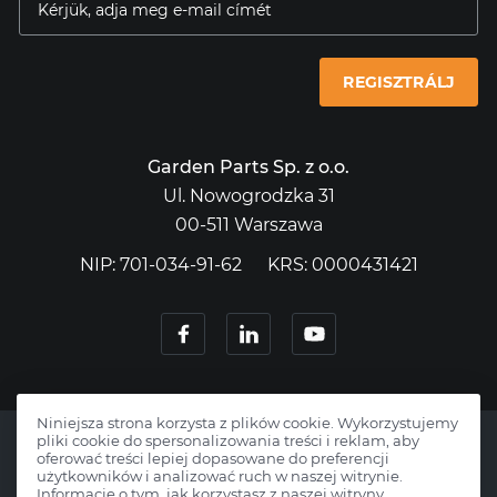
REGISZTRÁLJ
Garden Parts Sp. z o.o.
Ul. Nowogrodzka 31
00-511 Warszawa
NIP: 701-034-91-62
KRS: 0000431421
Niniejsza strona korzysta z plików cookie. Wykorzystujemy
pliki cookie do spersonalizowania treści i reklam, aby
oferować treści lepiej dopasowane do preferencji
użytkowników i analizować ruch w naszej witrynie.
Informacje o tym, jak korzystasz z naszej witryny,