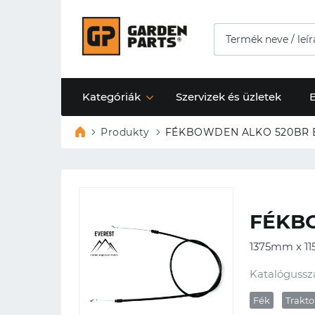
Kategóriák
Szervizek és üzletek
Produkty
FÉKBOWDEN ALKO 520BR 
FÉKB
1375mm x 1
Katalógussz
Fék
Trakto