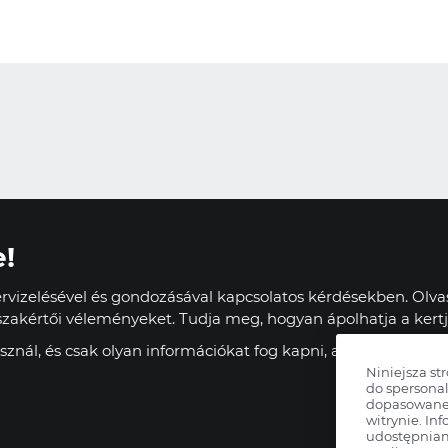
e!
vizelésével és gondozásával kapcsolatos kérdésekben. Olvas
zakértői véleményeket. Tudja meg, hogyan ápolhatja a kertj
znál, és csak olyan információkat fog kapni, amelyek haszn
Niniejsza st
do spersonal
dopasowane 
witrynie. Inf
udostępnia