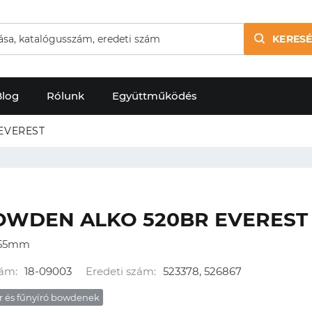
KERESÉ
Blog
Rólunk
Együttműködés
EVEREST
OWDEN ALKO 520BR EVEREST
155mm
ám:
18-09003
Eredeti szám:
523378, 526867
r és fűnyíró bowdenek