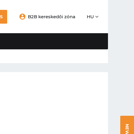
B2B kereskedői zóna
HU
S