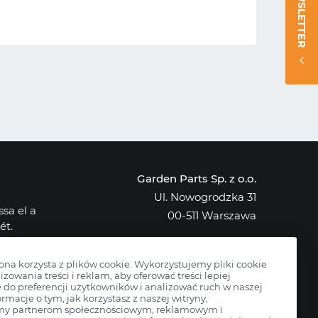
NEWSLETTER
Garden Parts Sp. z o.o.
Ul. Nowogrodzka 31
sa el a
00-511 Warszawa
ét.
NIP: 701-034-91-62
osak az
KRS: 0000431421
rona korzysta z plików cookie. Wykorzystujemy pliki cookie
izowania treści i reklam, aby oferować treści lepiej
do preferencji użytkowników i analizować ruch w naszej
ormacje o tym, jak korzystasz z naszej witryny,
my partnerom społecznościowym, reklamowym i