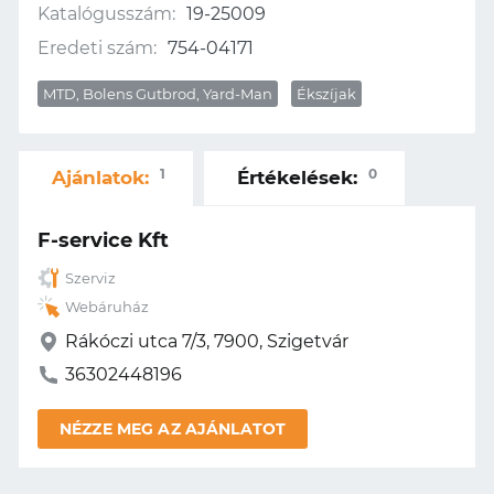
Katalógusszám:
19-25009
Eredeti szám:
754-04171
MTD, Bolens Gutbrod, Yard-Man
Ékszíjak
1
0
Ajánlatok:
Értékelések:
F-service Kft
Szerviz
Webáruház
Rákóczi utca 7/3, 7900, Szigetvár
36302448196
NÉZZE MEG AZ AJÁNLATOT