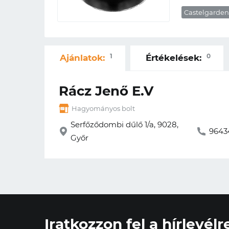
Castelgarden,
1
0
Ajánlatok:
Értékelések:
Rácz Jenő E.V
Hagyományos bolt
Serfőződombi dűlő 1/a, 9028,
9643
Győr
Iratkozzon fel a hírlevélr