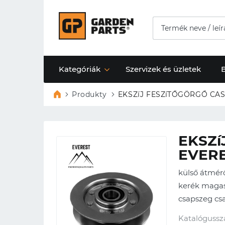
Kategóriák
Szervizek és üzletek
Produkty
EKSZí
EVER
külső átmé
kerék maga
csapszeg c
Katalógussz