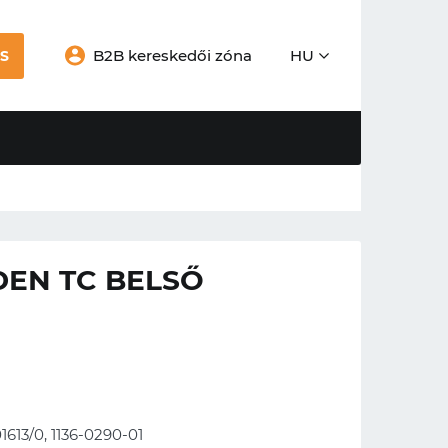
B2B kereskedői zóna
HU
S
DEN TC BELSŐ
1613/0, 1136-0290-01