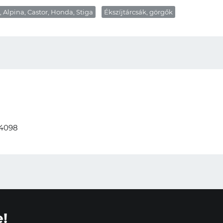
 Alpina, Castor, Honda, Stiga
Ékszíjtárcsák, görgők
4098
e!