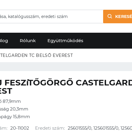
KERESÉ
Blog
Rólunk
Együttműködés
EKSZíJ FESZíTŐGÖRGŐ CASTELGARDEN TC BELSŐ EVEREST
J FESZíTŐGÖRGŐ CASTELGAR
EST
rő
87,9mm
sság
20,3mm
sapágy
15,8mm
ám:
20-11002
Eredeti szám:
25601555/0, 125601555/0, 12560