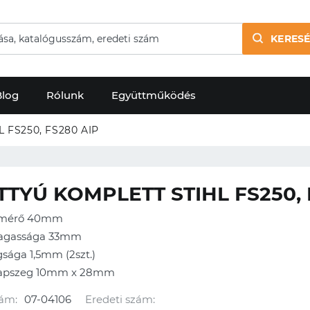
KERESÉ
Blog
Rólunk
Együttműködés
 FS250, FS280 AIP
TYÚ KOMPLETT STIHL FS250, 
tmérő 40mm
agassága 33mm
sága 1,5mm (2szt.)
sapszeg 10mm x 28mm
ám:
07-04106
Eredeti szám: