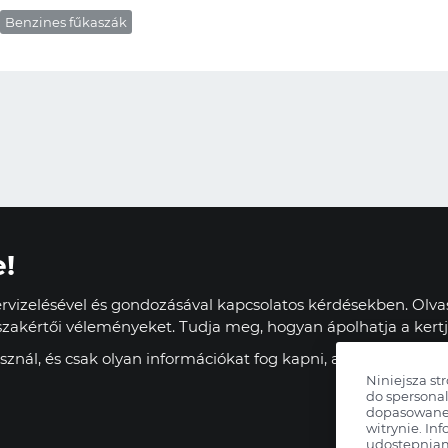
Benzines fűkaszák
e!
vizelésével és gondozásával kapcsolatos kérdésekben. Olvas
zakértői véleményeket. Tudja meg, hogyan ápolhatja a kertj
znál, és csak olyan információkat fog kapni, amelyek haszn
Niniejsza st
do spersonal
dopasowane 
witrynie. Inf
udostępnia