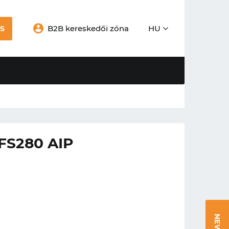
B2B kereskedői zóna
HU
S
FS280 AIP