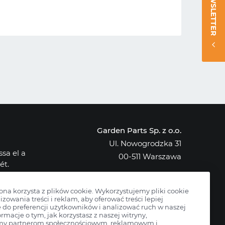
NEWSLETTER
Garden Parts Sp. z o.o.
Ul. Nowogrodzka 31
sa el a
00-511 Warszawa
ét.
NIP: 701-034-91-62
osak az
KRS: 0000431421
rona korzysta z plików cookie. Wykorzystujemy pliki cookie
izowania treści i reklam, aby oferować treści lepiej
do preferencji użytkowników i analizować ruch w naszej
ormacje o tym, jak korzystasz z naszej witryny,
my partnerom społecznościowym, reklamowym i