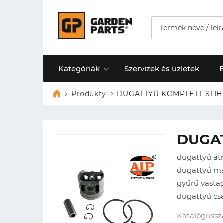
Kategóriák
Szervizek és üzletek
Produkty
DUGATTYÚ KOMPLETT STIHL
DUGAT
dugattyú á
dugattyú m
gyűrű vastag
dugattyú c
Katalógussz