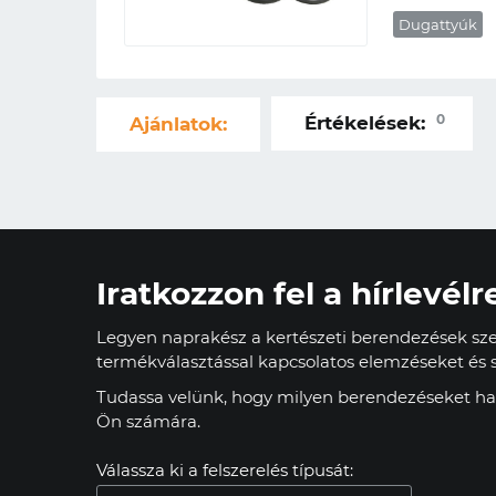
Dugattyúk
0
Értékelések:
Ajánlatok:
Iratkozzon fel a hírlevélr
Legyen naprakész a kertészeti berendezések szer
termékválasztással kapcsolatos elemzéseket és s
Tudassa velünk, hogy milyen berendezéseket has
Ön számára.
Válassza ki a felszerelés típusát: