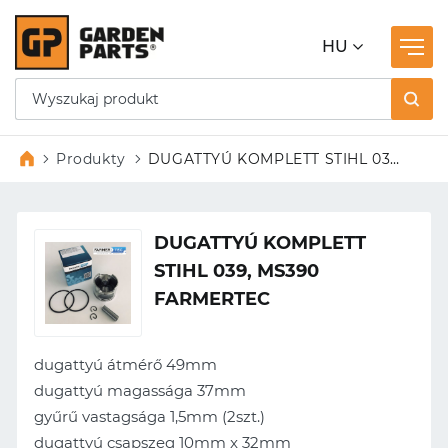
HU
Produkty
DUGATTYÚ KOMPLETT STIHL 039,
MS390 FARMERTEC
DUGATTYÚ KOMPLETT
STIHL 039, MS390
FARMERTEC
dugattyú átmérő 49mm
dugattyú magassága 37mm
gyűrű vastagsága 1,5mm (2szt.)
dugattyú csapszeg 10mm x 32mm