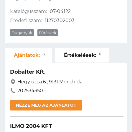
Katalógusszám:
07-04122
Eredeti szám:
11270302003
Dugattyúk
Fűrészek
3
0
Ajánlatok:
Értékelések:
Dobalter Kft.
Hegy utca 6., 9131 Mórichida
202534350
NÉZZE MEG AZ AJÁNLATOT
ILMO 2004 KFT