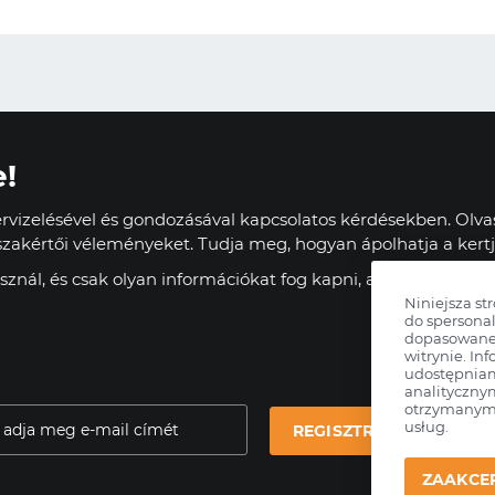
e!
vizelésével és gondozásával kapcsolatos kérdésekben. Olvas
zakértői véleményeket. Tudja meg, hogyan ápolhatja a kertj
znál, és csak olyan információkat fog kapni, amelyek haszn
Niniejsza st
do spersonal
dopasowane 
witrynie. Inf
udostępnia
analityczny
otrzymanymi
usług.
REGISZTRÁLJ
ZAAKCE