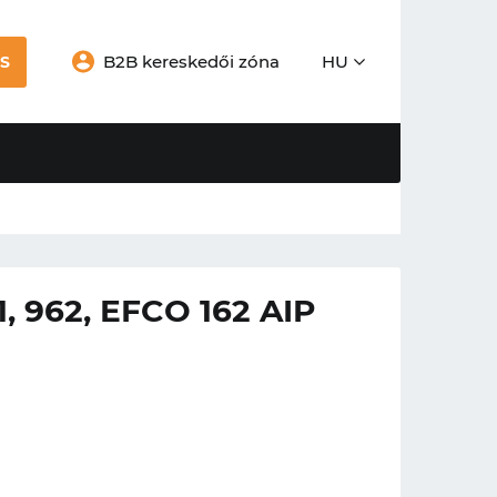
B2B kereskedői zóna
HU
S
962, EFCO 162 AIP