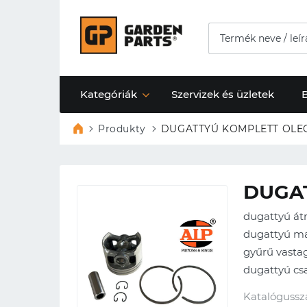
Kategóriák
Szervizek és üzletek
Produkty
DUGATTYÚ KOMPLETT OLEOM
DUGAT
dugattyú á
dugattyú m
gyűrű vastag
dugattyú c
Katalógussz