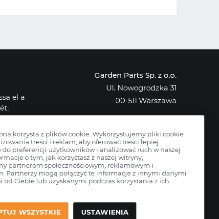
Garden Parts Sp. z o.o.
Ul. Nowogrodzka 31
sa el a
00-511 Warszawa
ét.
NIP: 701-034-91-62
osak az
KRS: 0000431421
rona korzysta z plików cookie. Wykorzystujemy pliki cookie
izowania treści i reklam, aby oferować treści lepiej
do preferencji użytkowników i analizować ruch w naszej
ormacje o tym, jak korzystasz z naszej witryny,
my partnerom społecznościowym, reklamowym i
m. Partnerzy mogą połączyć te informacje z innymi danymi
 od Ciebie lub uzyskanymi podczas korzystania z ich
PTUJ WSZYSTKIE
USTAWIENIA