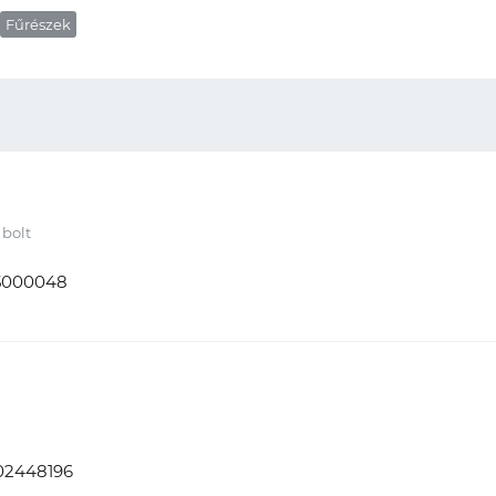
Fűrészek
bolt
5000048
02448196