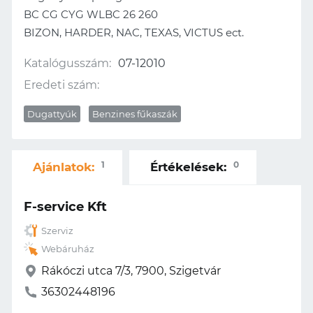
BC CG CYG WLBC 26 260
BIZON, HARDER, NAC, TEXAS, VICTUS ect.
Katalógusszám:
07-12010
Eredeti szám:
Dugattyúk
Benzines fűkaszák
1
0
Ajánlatok:
Értékelések:
F-service Kft
Szerviz
Webáruház
Rákóczi utca 7/3, 7900, Szigetvár
36302448196