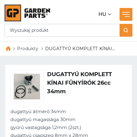
HU
Produkty
DUGATTYÚ KOMPLETT KÍNAI
FŰNYÍRÓK 26cc 34mm
DUGATTYÚ KOMPLETT
KÍNAI FŰNYÍRÓK 26cc
34mm
dugattyú átmérő 34mm
dugattyú magassága 30mm
gyűrű vastagsága 1,2mm (2szt.)
dugattyú csapszeg 8mm x 28mm