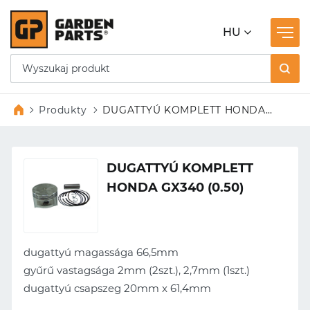
HU
Produkty
DUGATTYÚ KOMPLETT HONDA
GX340 (0.50)
DUGATTYÚ KOMPLETT
HONDA GX340 (0.50)
dugattyú magassága 66,5mm
gyűrű vastagsága 2mm (2szt.), 2,7mm (1szt.)
dugattyú csapszeg 20mm x 61,4mm