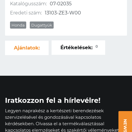
Katalógusszám:
07-02035
Eredeti szám:
13103-ZE3-W00
Honda
Dugattyúk
0
Értékelések:
Ajánlatok:
Iratkozzon fel a hírlevélre!
Legyen naprakész a kertészeti berendezések
szervizelésével és gondozásával kapcsolatos
kérdésekben. Olvassa el a termékválasztással
kapcsolatos elemzéseket és szakértői véleményeket.