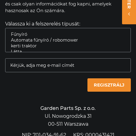
és csak olyan információkat fog kapni, amelyek
hasznosak az Ön számára.
Válassza ki a felszerelés típusát:
REGISZTRÁLJ
Garden Parts Sp. z o.o.
Ul. Nowogrodzka 31
00-511 Warszawa
NIP: 701-034-91-62
KRS: 0000431421