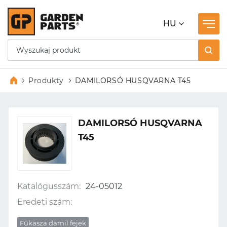
HU
Produkty
DAMILORSÓ HUSQVARNA T45
DAMILORSÓ HUSQVARNA
T45
Katalógusszám:
24-05012
Eredeti szám:
Fűkasza damil fejek