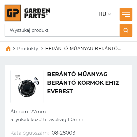
HU
Produkty
BERÁNTÓ MŰANYAG BERÁNTÓ
KÖRMÖK EH12 EVEREST
BERÁNTÓ MŰANYAG
BERÁNTÓ KÖRMÖK EH12
EVEREST
Átmérő 177mm
a lyukak közötti távolság 110mm
Katalógusszám:
08-28003