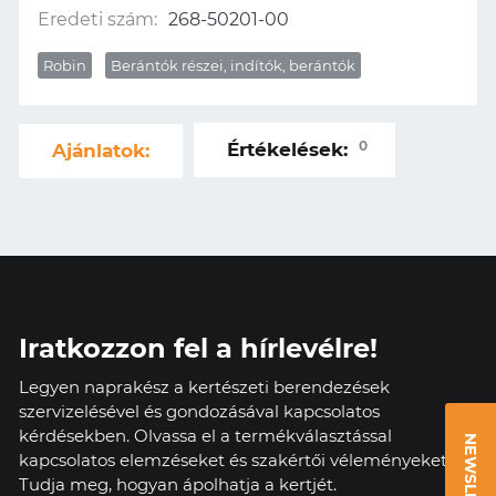
Eredeti szám:
268-50201-00
Robin
Berántók részei, indítók, berántók
0
Értékelések:
Ajánlatok:
Iratkozzon fel a hírlevélre!
Legyen naprakész a kertészeti berendezések
szervizelésével és gondozásával kapcsolatos
kérdésekben. Olvassa el a termékválasztással
NEWSLETTER
kapcsolatos elemzéseket és szakértői véleményeket.
Tudja meg, hogyan ápolhatja a kertjét.