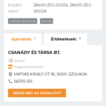
Eredeti
28400-ZE2-003ZA, 28400-ZE2-
szám:
W01ZA
indítók, berántók
Honda
1
0
Ajánlatok:
Értékelések:
CSANÁDY ÉS TÁRSA BT.
Szerviz
Hagyományos bolt
MÁTYÁS KIRÁLY ÚT 18., 5000, SZOLNOK
56/515-515
NÉZZE MEG AZ AJÁNLATOT