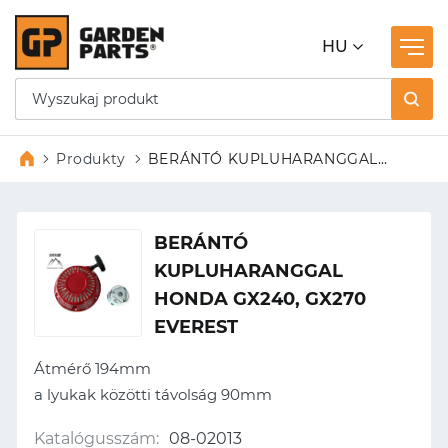
HU
Produkty
BERÁNTÓ KUPLUHARANGGAL
HONDA GX240, GX270 EVEREST
BERÁNTÓ
KUPLUHARANGGAL
HONDA GX240, GX270
EVEREST
Átmérő 194mm
a lyukak közötti távolság 90mm
Katalógusszám:
08-02013