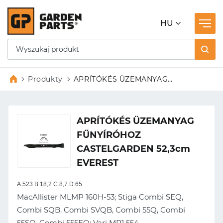
HU
Produkty
APRÍTÓKÉS ÜZEMANYAG
FŰNYÍRÓHOZ CASTELGARDEN
52,3cm EVEREST
APRÍTÓKÉS ÜZEMANYAG
FŰNYÍRÓHOZ
CASTELGARDEN 52,3cm
EVEREST
A.523 B.18,2 C.8,7 D.65
MacAllister MLMP 160H-53; Stiga Combi SEQ,
Combi SQB, Combi SVQB, Combi 55Q, Combi
55SQ, Combi 555EQ; Vari MP1 554