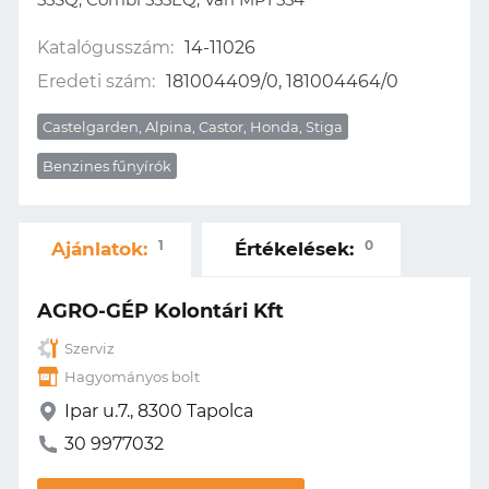
Katalógusszám:
14-11026
Eredeti szám:
181004409/0, 181004464/0
Castelgarden, Alpina, Castor, Honda, Stiga
Benzines fűnyírók
1
0
Ajánlatok:
Értékelések:
AGRO-GÉP Kolontári Kft
Szerviz
Hagyományos bolt
Ipar u.7., 8300 Tapolca
30 9977032